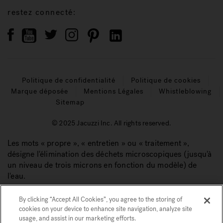
restez connecté:
Politique de confidentialité
Politique de cookies
Marque déposée
Mentions Légales
Whistleblowing
Sitemap
© 2025 Jacuzzi Inc. All rights reserved.
Les mots « propre », « entretien » ou « traitement »,
désigne l'élimination des déchets microscopiques (jusqu'à
un niveau de trois microns en fonction du modèle) de
l'eau.
By clicking “Accept All Cookies”, you agree to the storing of
cookies on your device to enhance site navigation, analyze site
usage, and assist in our marketing efforts.