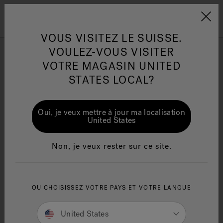
Jacuzzi&reg; EMEA
Menu
VOUS VISITEZ LE SUISSE.
VOULEZ-VOUS VISITER
VOTRE MAGASIN UNITED
Résultats de la recherche
STATES LOCAL?
Products
Articles
One Page
Ja
Oui, je veux mettre à jour ma localisation
United States
Jacuzzi® Sensational
Te
Wellness™
in
Non, je veux rester sur ce site.
We are sorry, but no results were found for:
SEARCH TIPS:
OU CHOISISSEZ VOTRE PAYS ET VOTRE LANGUE
Double-check the spelling.
Use general product term(s) or fewer keywords.
United States
Try searching for an item that is less specific