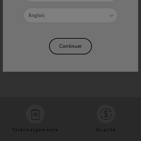
and refine results.
If you are looking for a specific item from a
Anglais
promotion or ad, enter the search term or
product ID as shown.
Need Additional Info, please contact our
customer service team
Continuer
Téléchargements
Qualité