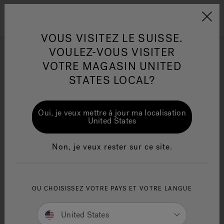
Jacuzzi&reg; EMEA
Menu
VOUS VISITEZ LE SUISSE.
VOULEZ-VOUS VISITER
Spas ronds
VOTRE MAGASIN UNITED
STATES LOCAL?
Affiner par
One Page
Ja
Oui, je veux mettre à jour ma localisation
United States
Jacuzzi® Sensational
Te
Wellness™
in
Non, je veux rester sur ce site.
OU CHOISISSEZ VOTRE PAYS ET VOTRE LANGUE
United States