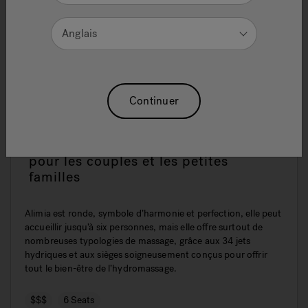
Anglais
Continuer
Alimia : grand spa circulaire idéal
pour les couples et les petites
familles
Alimia est ronde, symbole d’harmonie et perfection, elle peut
accueillir jusqu’à six personnes, mais elle offre surtout de
nombreuses typologies de massage, grâce aux 34 jets
hydriques et aux sièges soigneusement conçus pour offrir
tout le bien-être de l’hydromassage.
$$$
6 Seats