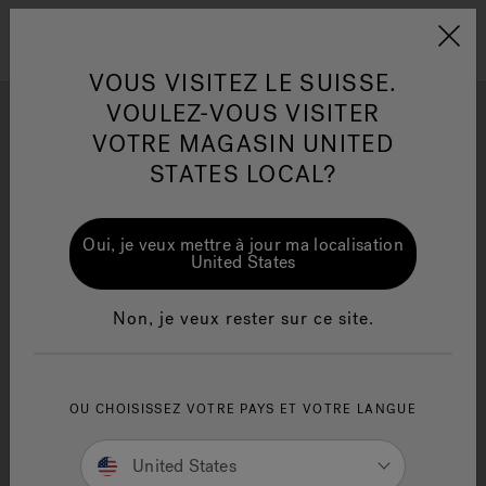
Jacuzzi&reg; EMEA
Menu
VOUS VISITEZ LE SUISSE.
VOULEZ-VOUS VISITER
VOTRE MAGASIN UNITED
GALERIE PHOTO
STATES LOCAL?
Laissez-vous inspirer par les incroyables installations spas
et idées créatives des inconditionnels de la marque
One Page
Ja
Oui, je veux mettre à jour ma localisation
Jacuzzi®.
United States
Jacuzzi® Sensational
Te
Wellness™
in
Non, je veux rester sur ce site.
OU CHOISISSEZ VOTRE PAYS ET VOTRE LANGUE
United States