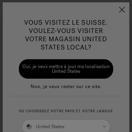
Jacuzzi&reg; EMEA
Menu
VOUS VISITEZ LE SUISSE.
VOULEZ-VOUS VISITER
J-19 - Grand
VOTRE MAGASIN UNITED
STATES LOCAL?
Affiner par
One Page
Ja
Oui, je veux mettre à jour ma localisation
United States
Jacuzzi® Sensational
Te
Wellness™
in
Non, je veux rester sur ce site.
OU CHOISISSEZ VOTRE PAYS ET VOTRE LANGUE
United States