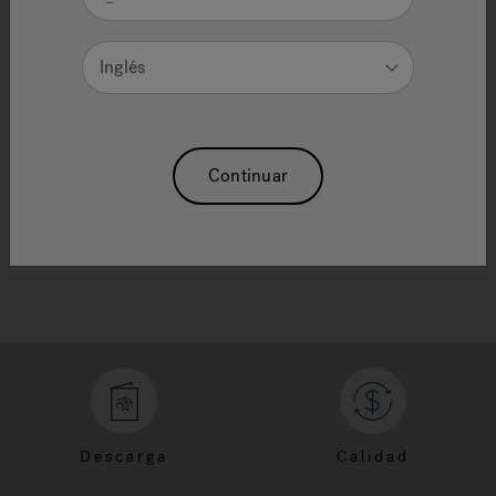
and refine results.
If you are looking for a specific item from a
Inglés
promotion or ad, enter the search term or
product ID as shown.
Need Additional Info, please contact our
customer service team
Continuar
Descarga
Calidad