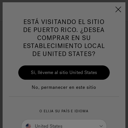
Jacuzzi&reg; Latin Am
ARTÍCULOS SOBRE TINAS DE
AR
Menú
A
HIDROMASAJE
I
ESTÁ VISITANDO EL SITIO
DE PUERTO RICO. ¿DESEA
COMPRAR EN SU
Buscar Resultados
Responsabilidad Social
FA
ESTABLECIMIENTO LOCAL
DE UNITED STATES?
Products
Articles
Sí, lléveme al sitio United States
Manuales y Guías del Usuario
Re
We are sorry, but no results were found for:
No, permanecer en este sitio
SEARCH TIPS:
O ELIJA SU PAÍS E IDIOMA
Double-check the spelling.
Use general product term(s) or fewer keywords.
United States
Try searching for an item that is less specific