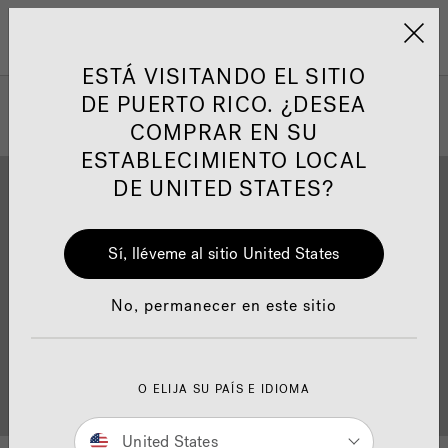
Jacuzzi&reg; Latin Am
ARTÍCULOS SOBRE TINAS DE
AR
Menú
A
HIDROMASAJE
I
ESTÁ VISITANDO EL SITIO
DE PUERTO RICO. ¿DESEA
COMPRAR EN SU
Responsabilidad Social
FA
ESTABLECIMIENTO LOCAL
DE UNITED STATES?
Sí, lléveme al sitio United States
Descarga
Calidad
Manuales y Guías del Usuario
Re
No, permanecer en este sitio
Localizador de
O ELIJA SU PAÍS E IDIOMA
Servicio al cliente
distribuidores
United States