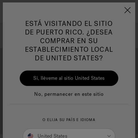
Jacuzzi&reg; Latin Am
ARTÍCULOS SOBRE TINAS DE
AR
Menú
A
HIDROMASAJE
I
ESTÁ VISITANDO EL SITIO
DE PUERTO RICO. ¿DESEA
COMPRAR EN SU
Responsabilidad Social
FA
ESTABLECIMIENTO LOCAL
DE UNITED STATES?
Sí, lléveme al sitio United States
Descarga
Calidad
Manuales y Guías del Usuario
Re
No, permanecer en este sitio
Localizador de
O ELIJA SU PAÍS E IDIOMA
Servicio al cliente
distribuidores
United States