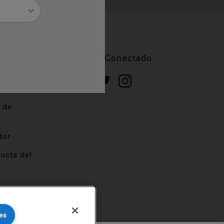
cios
Mantente Conectado
 de
dor
ucta del
es