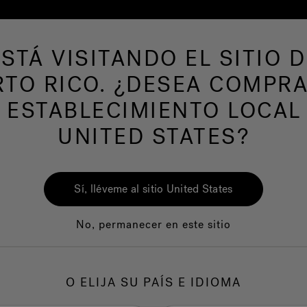
ESTÁ VISITANDO EL SITIO D
RTO RICO. ¿DESEA COMPRA
AS DE NATACION
Nuestra marca
Centro del
 ESTABLECIMIENTO LOCAL
UNITED STATES?
Sí, lléveme al sitio United States
No, permanecer en este sitio
O ELIJA SU PAÍS E IDIOMA
Calidad
Servicio al clie