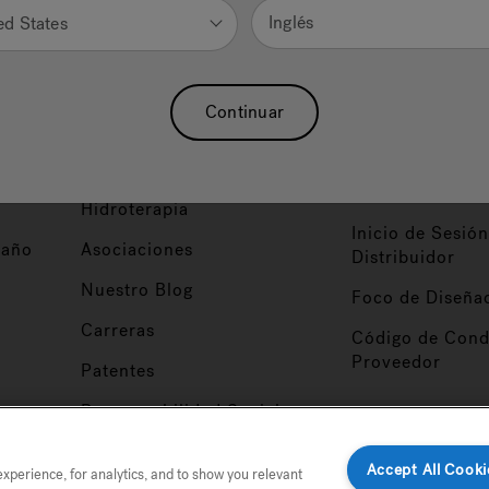
Inglés
ed States
Continuar
Nuestra Marca
Vendedor y So
ucto
Sobre Nosotros
Conviértase en
Distribuidor
Hidroterapia
Inicio de Sesión
baño
Asociaciones
Distribuidor
Nuestro Blog
Foco de Diseña
Carreras
Código de Cond
Proveedor
Patentes
Responsabilidad Social
Accept All Cooki
perience, for analytics, and to show you relevant