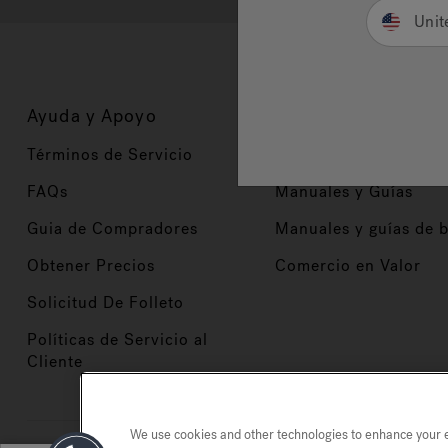
Unit
Ayuda y Apoyo
Propietarios
Términos de Servicio
Registración del Prod
FAQs
Manuales y Guías
Guia de Compradores
Manuales y guías de 
Obtener Precios
Comercio en Valor
Solicitud De Folleto
Políticas de Servicio al
Cliente
We use cookies and other technologies to enhance your ex