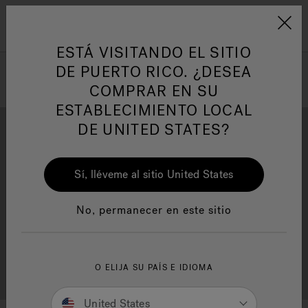
Jacuzzi&reg; Latin Am
ARTÍCULOS SOBRE TINAS DE
AR
Menú
A
HIDROMASAJE
I
ESTÁ VISITANDO EL SITIO
DE PUERTO RICO. ¿DESEA
COMPRAR EN SU
Responsabilidad Social
FA
ESTABLECIMIENTO LOCAL
DE UNITED STATES?
Sí, lléveme al sitio United States
Descarga
Calidad
Manuales y Guías del Usuario
Re
No, permanecer en este sitio
Localizador de
O ELIJA SU PAÍS E IDIOMA
Servicio al cliente
distribuidores
United States