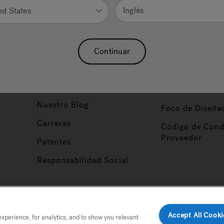
Inglés
ed States
Nuestra Marca
Vendedor y So
ucto
Sobre Nosotros
Conviértase en
Continuar
Distribuidor
Hidroterapia
Inicio de Sesión
baño
Asociaciones
Distribuidor
Nuestro Blog
Foco de Diseña
Carreras
Código de Cond
Proveedor
Patentes
Responsabilidad Social
tio
Accept All Cooki
perience, for analytics, and to show you relevant