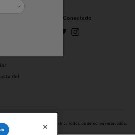
cios
Mantente Conectado
 de
dor
ucta del
© 2022 Jacuzzi Inc. Todos los derechos reservados.
es