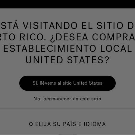
ESTÁ VISITANDO EL SITIO D
RTO RICO. ¿DESEA COMPRA
AS DE NATACION
Nuestra marca
Centro del
 ESTABLECIMIENTO LOCAL
UNITED STATES?
Sí, lléveme al sitio United States
No, permanecer en este sitio
Calidad
Servicio al clie
O ELIJA SU PAÍS E IDIOMA