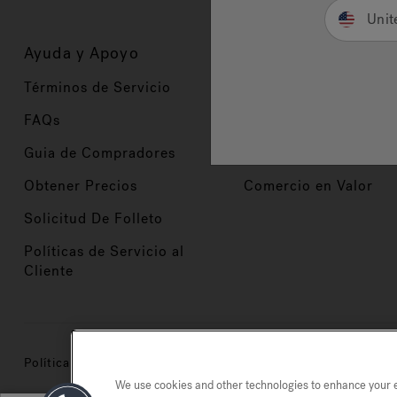
Unit
Ayuda y Apoyo
Propietarios
Términos de Servicio
Registración del Prod
FAQs
Manuales y Guías
Guia de Compradores
Manuales y guías de 
Obtener Precios
Comercio en Valor
Solicitud De Folleto
Políticas de Servicio al
Cliente
Política de privacidad
Marcas registradas
Mapa del si
We use cookies and other technologies to enhance your ex