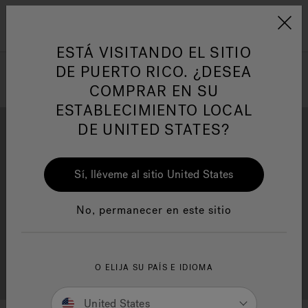
Jacuzzi&reg; Latin Am
ARTÍCULOS SOBRE TINAS DE
AR
Menú
A
HIDROMASAJE
I
ESTÁ VISITANDO EL SITIO
DE PUERTO RICO. ¿DESEA
COMPRAR EN SU
Responsabilidad Social
FA
ESTABLECIMIENTO LOCAL
DE UNITED STATES?
Sí, lléveme al sitio United States
Descarga
Calidad
Manuales y Guías del Usuario
Re
No, permanecer en este sitio
Localizador de
O ELIJA SU PAÍS E IDIOMA
Servicio al cliente
distribuidores
United States