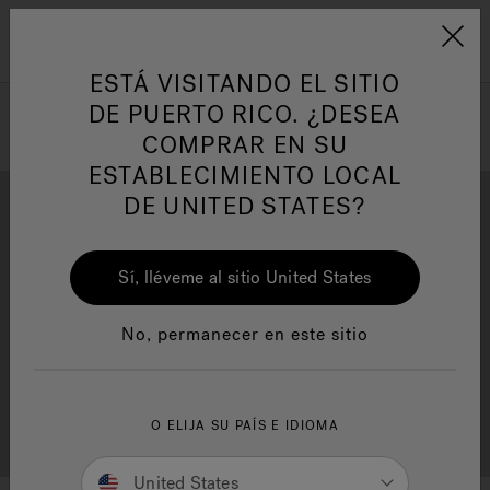
Jacuzzi&reg; Latin Am
ARTÍCULOS SOBRE TINAS DE
AR
Menú
A
HIDROMASAJE
I
ESTÁ VISITANDO EL SITIO
DE PUERTO RICO. ¿DESEA
COMPRAR EN SU
Responsabilidad Social
FA
ESTABLECIMIENTO LOCAL
DE UNITED STATES?
Sí, lléveme al sitio United States
Descarga
Calidad
Manuales y Guías del Usuario
Re
No, permanecer en este sitio
Localizador de
O ELIJA SU PAÍS E IDIOMA
Servicio al cliente
distribuidores
United States