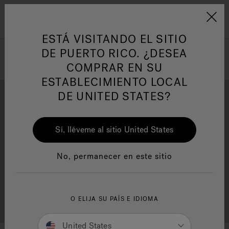
Jacuzzi&reg; Latin Am
ARTÍCULOS SOBRE TINAS DE
AR
Menú
A
HIDROMASAJE
I
ESTÁ VISITANDO EL SITIO
DE PUERTO RICO. ¿DESEA
COMPRAR EN SU
Responsabilidad Social
FA
ESTABLECIMIENTO LOCAL
DE UNITED STATES?
Sí, lléveme al sitio United States
Descarga
Calidad
Manuales y Guías del Usuario
Re
No, permanecer en este sitio
Localizador de
O ELIJA SU PAÍS E IDIOMA
Servicio al cliente
distribuidores
United States