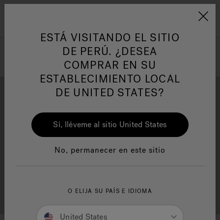
Jacuzzi&reg; Latin Am
ARTÍCULOS SOBRE TINAS DE
AR
Menú
A
HIDROMASAJE
I
ESTÁ VISITANDO EL SITIO
DE PERÚ. ¿DESEA
COMPRAR EN SU
Responsabilidad Social
FA
ESTABLECIMIENTO LOCAL
DE UNITED STATES?
Sí, lléveme al sitio United States
Descarga
Calidad
Manuales y Guías del Usuario
Re
No, permanecer en este sitio
Localizador de
O ELIJA SU PAÍS E IDIOMA
Servicio al cliente
distribuidores
United States