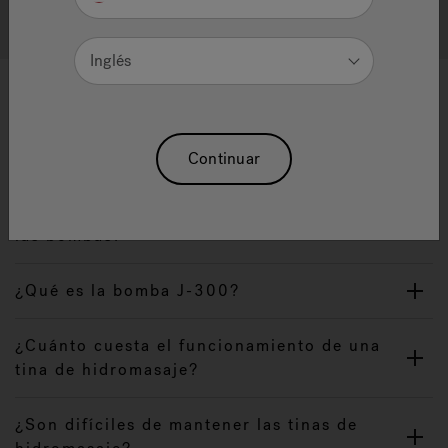
Search All FAQ's
Inglés
Preguntas frecuentes acerca de
tinas de hidromasaje
Continuar
¿Cómo revolucionó Jacuzzi la industria de
las bombas?
¿Qué es la bomba J-300?
¿Cuánto cuesta el funcionamiento de una
tina de hidromasaje?
¿Son difíciles de mantener las tinas de