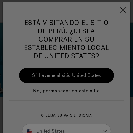
Jacuzzi&reg; Latin Am
ARTÍCULOS SOBRE TINAS DE
AR
Menú
A
HIDROMASAJE
I
ESTÁ VISITANDO EL SITIO
DE PERÚ. ¿DESEA
COMPRAR EN SU
Responsabilidad Social
FA
ESTABLECIMIENTO LOCAL
DE UNITED STATES?
Sí, lléveme al sitio United States
Manuales y Guías del Usuario
Re
No, permanecer en este sitio
Preguntas Frecuentes
O ELIJA SU PAÍS E IDIOMA
United States