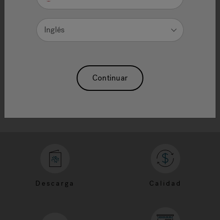
IMPORTANT FAX NUMBERS
Consumer Fax: (866) 588-0922
Inglés
Order Entry Fax: (866) 426-0983
Warranty Fax: (866) 426-0984
Chino Direct: 909-247-2551
Chino Direct: 909-247-2550
Continuar
Chino Direct: 909-247-2551
Descarga
Calidad