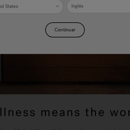
Inglés
ed States
Continuar
llness means the wor