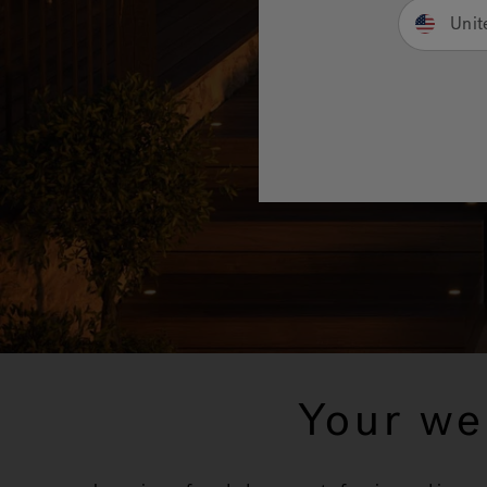
Unit
Your we