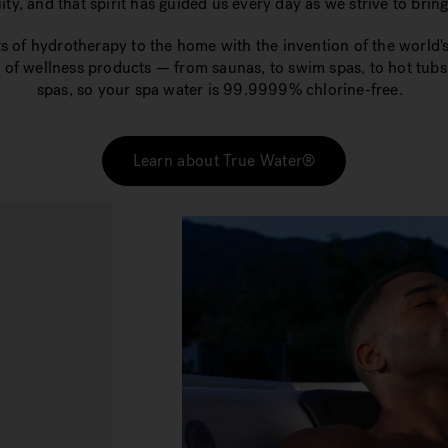
ty, and that spirit has guided us every day as we strive to brin
ts of hydrotherapy to the home with the invention of the world's
 of wellness products — from saunas, to swim spas, to hot tub
spas, so your spa water is 99.9999% chlorine-free.
Learn about True Water®