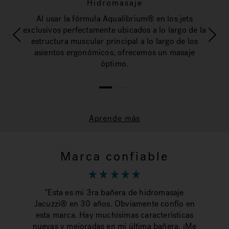
Hidromasaje
ple
Ha
Al usar la fórmula Aqualibrium® en los jets
última
media
exclusivos perfectamente ubicados a lo largo de la
omo.
tec
estructura muscular principal a lo largo de los
asientos ergonómicos, ofrecemos un masaje
óptimo.
1
2
Aprende más
Marca confiable
"Esta es mi 3ra bañera de hidromasaje
Jacuzzi® en 30 años. Obviamente confío en
"El
esta marca. Hay muchísimas características
y 
nuevas y mejoradas en mi última bañera. ¡Me