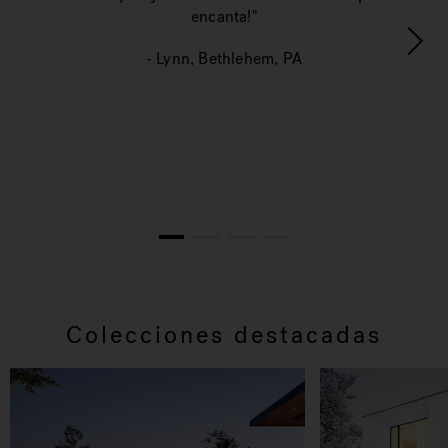
año
encanta!"
i
- Lynn, Bethlehem, PA
pr
1
2
3
4
Colecciones destacadas