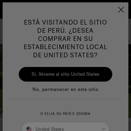
REFER FRIENDS AND FAMILY TODAY AND START
EARNING
Learn More
ARTÍCULOS SOBRE TINAS DE
AR
A
HIDROMASAJE
I
ESTÁ VISITANDO EL SITIO
Jacuzzi&reg; Latin Am
DE PERÚ. ¿DESEA
Menú
COMPRAR EN SU
Responsabilidad Social
FA
ESTABLECIMIENTO LOCAL
DE UNITED STATES?
Sí, lléveme al sitio United States
Manuales y Guías del Usuario
Re
No, permanecer en este sitio
O ELIJA SU PAÍS E IDIOMA
United States