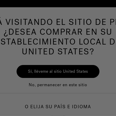
Á VISITANDO EL SITIO DE P
de hidromasaje
Más productos
Nuestra mar
¿DESEA COMPRAR EN SU
ESTABLECIMIENTO LOCAL D
UNITED STATES?
Sí, lléveme al sitio United States
No, permanecer en este sitio
Calidad
Servicio al clie
O ELIJA SU PAÍS E IDIOMA