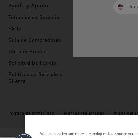
Ayuda y Apoyo
Propietarios
Unit
Términos de Servicio
Registración del Prod
FAQs
Manuales y Guías
Guia de Compradores
Manuales y guías de 
Obtener Precios
Comercio en Valor
Solicitud De Folleto
Políticas de Servicio al
Cliente
Política de privacidad
Marcas registradas
Mapa del si
We use cookies and other technologies to enhance your ex