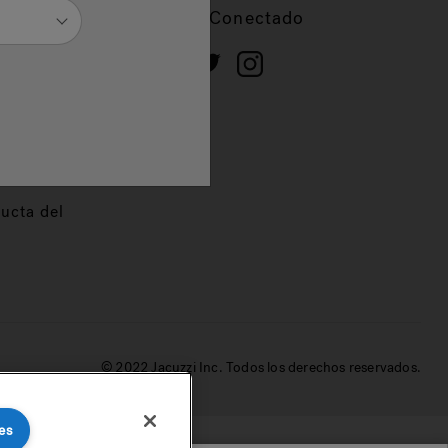
cios
Mantente Conectado
 de
dor
ucta del
© 2022 Jacuzzi Inc. Todos los derechos reservados.
es