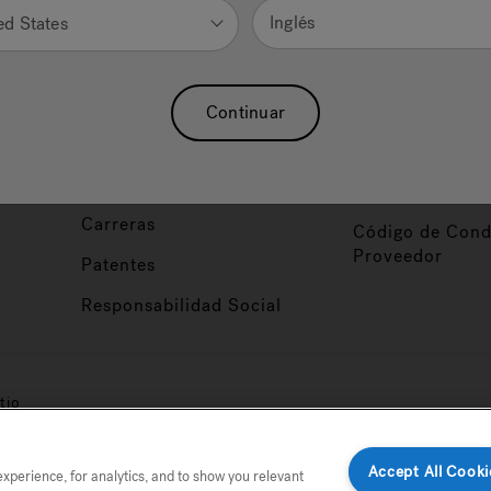
Nuestra Marca
Vendedor y So
Inglés
ed States
ucto
Sobre Nosotros
Conviértase en
Distribuidor
Hidroterapia
Continuar
Inicio de Sesión
baño
Asociaciones
Distribuidor
Nuestro Blog
Foco de Diseña
Carreras
Código de Cond
Proveedor
Patentes
Responsabilidad Social
tio
Accept All Cooki
perience, for analytics, and to show you relevant