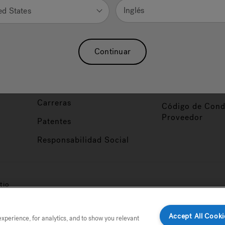
Nuestra Marca
Vendedor y So
Inglés
ed States
ucto
Sobre Nosotros
Conviértase en
Distribuidor
Hidroterapia
Continuar
Inicio de Sesión
baño
Asociaciones
Distribuidor
Nuestro Blog
Foco de Diseña
Carreras
Código de Cond
Proveedor
Patentes
Responsabilidad Social
tio
Accept All Cooki
perience, for analytics, and to show you relevant