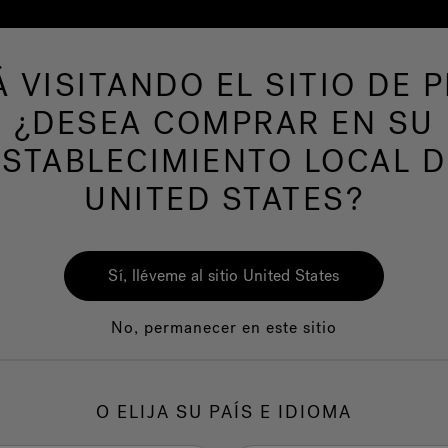
Á VISITANDO EL SITIO DE P
de hidromasaje
Más productos
Nuestra mar
¿DESEA COMPRAR EN SU
ESTABLECIMIENTO LOCAL D
UNITED STATES?
Sí, lléveme al sitio United States
No, permanecer en este sitio
Calidad
Servicio al clie
O ELIJA SU PAÍS E IDIOMA