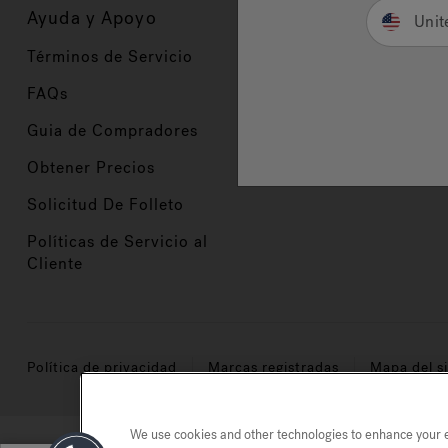
Ayuda y Apoyo
Propietarios
Unit
Términos de Servicio
Registración del Prod
FAQs
Manuales y Guías
Guia de Compradores
Manuales y guías de 
Obtener Precios
Comercio en Valor
Solicitud De Folleto
Políticas de Servicio al
Cliente
Política de privacidad
Marcas registradas
Mapa del si
We use cookies and other technologies to enhance your ex