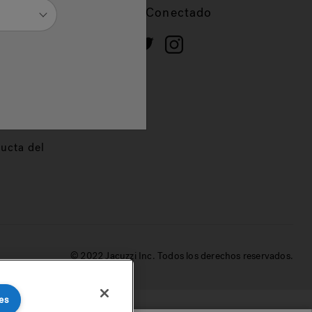
cios
Mantente Conectado
 de
dor
ucta del
© 2022 Jacuzzi Inc. Todos los derechos reservados.
es