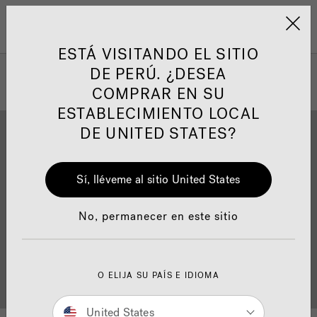
Jacuzzi&reg; Latin Am
ARTÍCULOS SOBRE TINAS DE
AR
Menú
A
HIDROMASAJE
I
ESTÁ VISITANDO EL SITIO
DE PERÚ. ¿DESEA
COMPRAR EN SU
Responsabilidad Social
FA
ESTABLECIMIENTO LOCAL
DE UNITED STATES?
Sí, lléveme al sitio United States
Descarga
Calidad
Manuales y Guías del Usuario
Re
No, permanecer en este sitio
Localizador de
O ELIJA SU PAÍS E IDIOMA
Servicio al cliente
distribuidores
United States