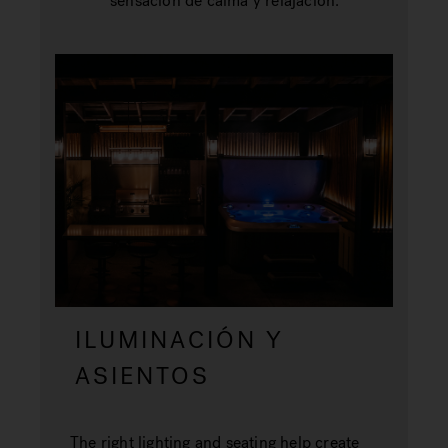
sensación de calma y relajación.
ILUMINACIÓN Y
ASIENTOS
The right lighting and seating help create