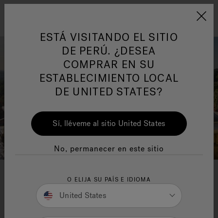
Jacuzzi&reg; Latin Am
ARTÍCULOS SOBRE TINAS DE
AR
Menú
A
ESTÁ VISITANDO EL SITIO
HIDROMASAJE
I
DE PERÚ. ¿DESEA
COMPRAR EN SU
Responsabilidad Social
FA
ESTABLECIMIENTO LOCAL
DE UNITED STATES?
Sí, lléveme al sitio United States
Manuales y Guías del Usuario
Re
No, permanecer en este sitio
Planificación para tu nuevo
O ELIJA SU PAÍS E IDIOMA
United States
jacuzzi o spa