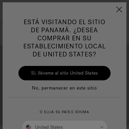
Jacuzzi&reg; Latin Am
ARTÍCULOS SOBRE TINAS DE
AR
Menú
A
HIDROMASAJE
I
ESTÁ VISITANDO EL SITIO
DE PANAMÁ. ¿DESEA
COMPRAR EN SU
Responsabilidad Social
FA
ESTABLECIMIENTO LOCAL
DE UNITED STATES?
Sí, lléveme al sitio United States
Descarga
Calidad
Manuales y Guías del Usuario
Re
No, permanecer en este sitio
Localizador de
O ELIJA SU PAÍS E IDIOMA
Servicio al cliente
distribuidores
United States