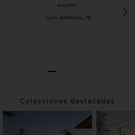
año
encanta!"
i
- Lynn, Bethlehem, PA
pr
1
2
3
4
Colecciones destacadas