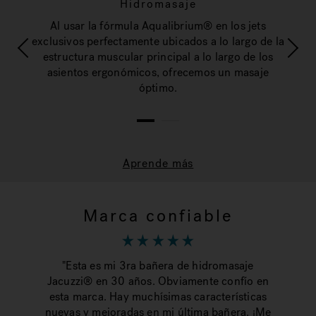
Hidromasaje
ple
Ha
Al usar la fórmula Aqualibrium® en los jets
última
media
exclusivos perfectamente ubicados a lo largo de la
omo.
tec
estructura muscular principal a lo largo de los
asientos ergonómicos, ofrecemos un masaje
óptimo.
1
2
Aprende más
Marca confiable
"Esta es mi 3ra bañera de hidromasaje
Jacuzzi® en 30 años. Obviamente confío en
"El
esta marca. Hay muchísimas características
y 
nuevas y mejoradas en mi última bañera. ¡Me