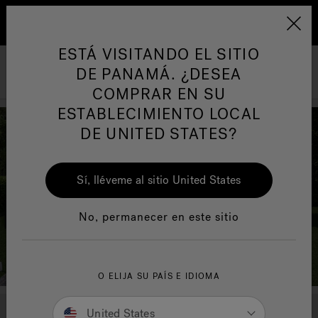
REFER FRIENDS AND FAMILY TODAY AND START
EARNING
Learn More
ARTÍCULOS SOBRE TINAS DE
AR
A
HIDROMASAJE
I
ESTÁ VISITANDO EL SITIO
Jacuzzi&reg; Latin Am
DE PANAMÁ. ¿DESEA
Menú
COMPRAR EN SU
Responsabilidad Social
FA
ESTABLECIMIENTO LOCAL
DE UNITED STATES?
Sí, lléveme al sitio United States
Manuales y Guías del Usuario
Re
No, permanecer en este sitio
O ELIJA SU PAÍS E IDIOMA
United States