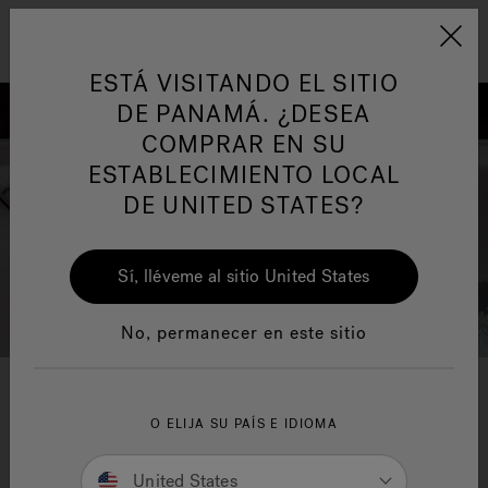
Jacuzzi&reg; Latin Am
ARTÍCULOS SOBRE TINAS DE
AR
Menú
A
HIDROMASAJE
I
ESTÁ VISITANDO EL SITIO
DE PANAMÁ. ¿DESEA
COMPRAR EN SU
Responsabilidad Social
FA
ESTABLECIMIENTO LOCAL
DE UNITED STATES?
Sí, lléveme al sitio United States
Manuales y Guías del Usuario
Re
No, permanecer en este sitio
Jacuzzi
innovation
®
O ELIJA SU PAÍS E IDIOMA
From applications and systems to accessories and
United States