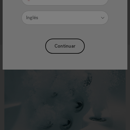
engineering, Jacuzzi
innovation enables you to
®
experience the next generation of wellness.
Inglés
Ver todas las tinas de hidromasaje
Continuar