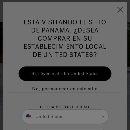
Jacuzzi&reg; Latin Am
ARTÍCULOS SOBRE TINAS DE
AR
Menú
A
ESTÁ VISITANDO EL SITIO
HIDROMASAJE
I
DE PANAMÁ. ¿DESEA
COMPRAR EN SU
Responsabilidad Social
FA
ESTABLECIMIENTO LOCAL
DE UNITED STATES?
Sí, lléveme al sitio United States
Manuales y Guías del Usuario
Re
No, permanecer en este sitio
O ELIJA SU PAÍS E IDIOMA
United States