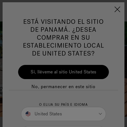
Jacuzzi&reg; Latin Am
ARTÍCULOS SOBRE TINAS DE
AR
Menú
A
ESTÁ VISITANDO EL SITIO
HIDROMASAJE
I
DE PANAMÁ. ¿DESEA
COMPRAR EN SU
Responsabilidad Social
FA
ESTABLECIMIENTO LOCAL
DE UNITED STATES?
Sí, lléveme al sitio United States
Manuales y Guías del Usuario
Re
No, permanecer en este sitio
O ELIJA SU PAÍS E IDIOMA
United States
DESCARGA TU GUÍA DEL