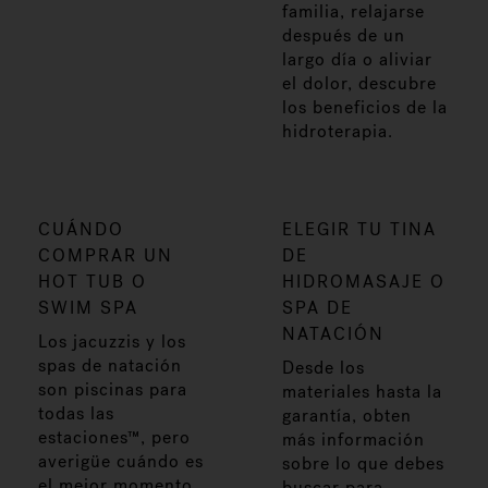
familia, relajarse
después de un
largo día o aliviar
el dolor, descubre
los beneficios de la
hidroterapia.
CUÁNDO
ELEGIR TU TINA
COMPRAR UN
DE
HOT TUB O
HIDROMASAJE O
SWIM SPA
SPA DE
NATACIÓN
Los jacuzzis y los
spas de natación
Desde los
son piscinas para
materiales hasta la
todas las
garantía, obten
estaciones™, pero
más información
averigüe cuándo es
sobre lo que debes
el mejor momento
buscar para