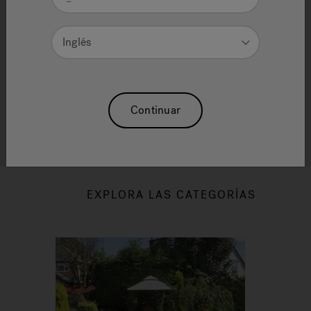
HIDROMASAJE, SWIM SPAS Y
Inglés
SAUNAS.
Lee algunos de nuestros artículos más populares en
una variedad de temas, que abarcan desde
hidroterapia, colecciones, beneficios de las tinas de
Continuar
hidromasaje, cuidado del agua, infrarrojos y muchos
más.
EXPLORA LAS CATEGORÍAS