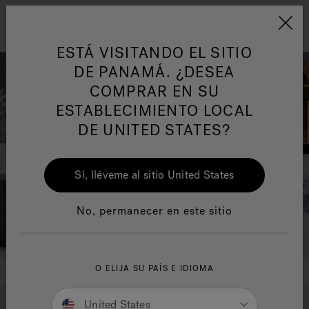
Jacuzzi&reg; Latin Am
ARTÍCULOS SOBRE TINAS DE
AR
Menú
A
HIDROMASAJE
I
ESTÁ VISITANDO EL SITIO
DE PANAMÁ. ¿DESEA
COMPRAR EN SU
Responsabilidad Social
FA
ESTABLECIMIENTO LOCAL
DE UNITED STATES?
Sí, lléveme al sitio United States
Manuales y Guías del Usuario
Re
No, permanecer en este sitio
O ELIJA SU PAÍS E IDIOMA
ARTÍCULOS SOBRE TINAS DE
United States