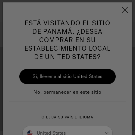
Jacuzzi&reg; Latin Am
ARTÍCULOS SOBRE TINAS DE
AR
Menú
A
HIDROMASAJE
I
ESTÁ VISITANDO EL SITIO
DE PANAMÁ. ¿DESEA
COMPRAR EN SU
Responsabilidad Social
FA
ESTABLECIMIENTO LOCAL
DE UNITED STATES?
Sí, lléveme al sitio United States
Descarga
Calidad
Manuales y Guías del Usuario
Re
No, permanecer en este sitio
Localizador de
O ELIJA SU PAÍS E IDIOMA
Servicio al cliente
distribuidores
United States