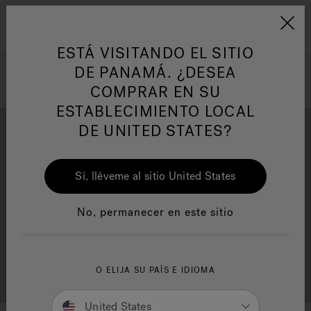
Jacuzzi&reg; Latin Am
ARTÍCULOS SOBRE TINAS DE
AR
Menú
A
HIDROMASAJE
I
ESTÁ VISITANDO EL SITIO
DE PANAMÁ. ¿DESEA
COMPRAR EN SU
Responsabilidad Social
FA
ESTABLECIMIENTO LOCAL
DE UNITED STATES?
Sí, lléveme al sitio United States
Descarga
Calidad
Manuales y Guías del Usuario
Re
No, permanecer en este sitio
Localizador de
O ELIJA SU PAÍS E IDIOMA
Servicio al cliente
distribuidores
United States