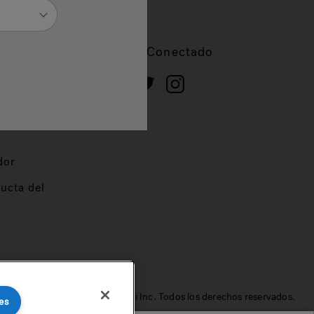
cios
Mantente Conectado
 de
dor
ucta del
© 2022 Jacuzzi Inc. Todos los derechos reservados.
es