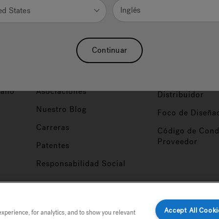
Inglés
ed States
Nuestra Marca
Vendedor y So
Continuar
ucto
Sobre Nosotros
Conviértase en
Distribuidor
Hidroterapia
Inicio de Sesión
baño
Asociaciones
Distribuidor
Nuestro Blog
Foco de Diseña
Carreras
Código de Cond
Proveedor
Patentes
Responsabilidad Social
tio
Accept All Cooki
perience, for analytics, and to show you relevant