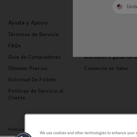
Unit
Ayuda y Apoyo
Propietarios
Términos de Servicio
Registración del Prod
FAQs
Manuales y Guías
Guia de Compradores
Manuales y guías de 
Obtener Precios
Comercio en Valor
Solicitud De Folleto
Políticas de Servicio al
Cliente
Política de privacidad
Marcas registradas
Mapa del si
We use cookies and other technologies to enhance your ex