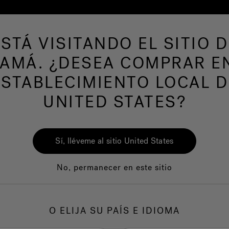
ESTÁ VISITANDO EL SITIO D
de hidromasaje
Más productos
Nuestra mar
AMÁ. ¿DESEA COMPRAR E
ESTABLECIMIENTO LOCAL D
UNITED STATES?
Sí, lléveme al sitio United States
No, permanecer en este sitio
Calidad
Servicio al clie
O ELIJA SU PAÍS E IDIOMA