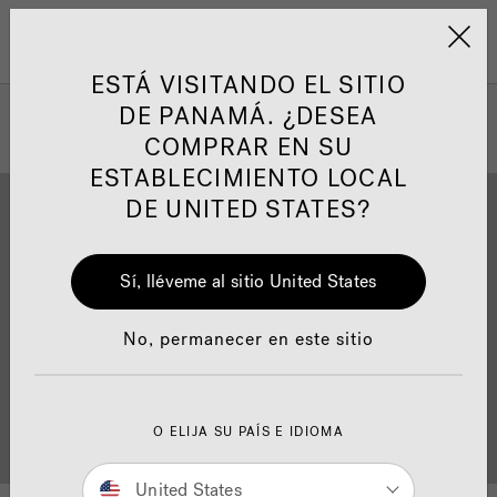
Jacuzzi&reg; Latin Am
ARTÍCULOS SOBRE TINAS DE
AR
Menú
A
HIDROMASAJE
I
ESTÁ VISITANDO EL SITIO
DE PANAMÁ. ¿DESEA
COMPRAR EN SU
Responsabilidad Social
FA
ESTABLECIMIENTO LOCAL
DE UNITED STATES?
Sí, lléveme al sitio United States
Descarga
Calidad
Manuales y Guías del Usuario
Re
No, permanecer en este sitio
Localizador de
O ELIJA SU PAÍS E IDIOMA
Servicio al cliente
distribuidores
United States