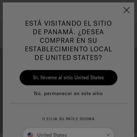
Jacuzzi&reg; Latin Am
ARTÍCULOS SOBRE TINAS DE
AR
Menú
A
HIDROMASAJE
I
ESTÁ VISITANDO EL SITIO
DE PANAMÁ. ¿DESEA
COMPRAR EN SU
Responsabilidad Social
FA
ESTABLECIMIENTO LOCAL
DE UNITED STATES?
Sí, lléveme al sitio United States
Descarga
Calidad
Manuales y Guías del Usuario
Re
No, permanecer en este sitio
Localizador de
O ELIJA SU PAÍS E IDIOMA
Servicio al cliente
distribuidores
United States