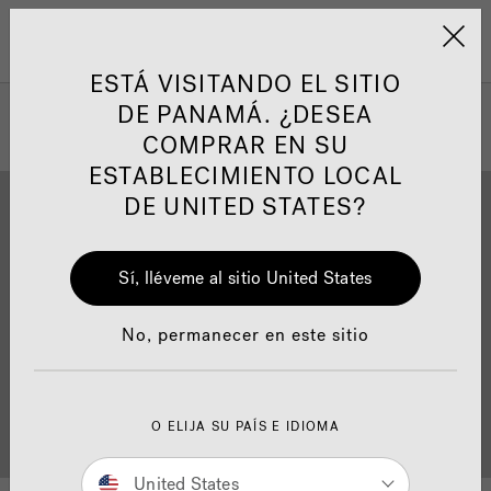
Jacuzzi&reg; Latin Am
ARTÍCULOS SOBRE TINAS DE
AR
Menú
A
HIDROMASAJE
I
ESTÁ VISITANDO EL SITIO
DE PANAMÁ. ¿DESEA
COMPRAR EN SU
Responsabilidad Social
FA
ESTABLECIMIENTO LOCAL
DE UNITED STATES?
Sí, lléveme al sitio United States
Descarga
Calidad
Manuales y Guías del Usuario
Re
No, permanecer en este sitio
Localizador de
O ELIJA SU PAÍS E IDIOMA
Servicio al cliente
distribuidores
United States