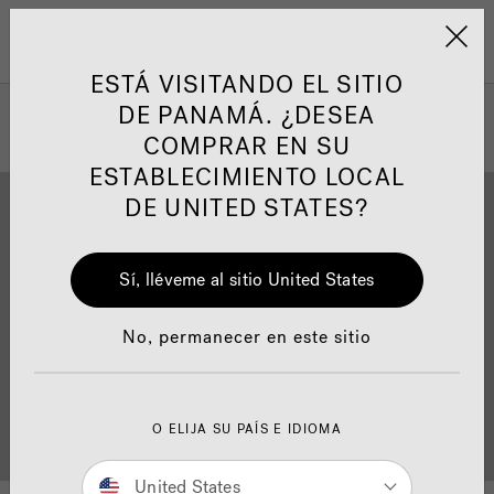
Jacuzzi&reg; Latin Am
ARTÍCULOS SOBRE TINAS DE
AR
Menú
A
HIDROMASAJE
I
ESTÁ VISITANDO EL SITIO
DE PANAMÁ. ¿DESEA
COMPRAR EN SU
Responsabilidad Social
FA
ESTABLECIMIENTO LOCAL
DE UNITED STATES?
Sí, lléveme al sitio United States
Descarga
Calidad
Manuales y Guías del Usuario
Re
No, permanecer en este sitio
Localizador de
O ELIJA SU PAÍS E IDIOMA
Servicio al cliente
distribuidores
United States