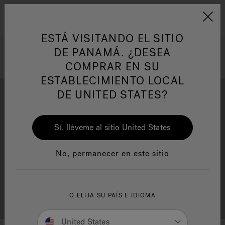
Jacuzzi&reg; Latin Am
ARTÍCULOS SOBRE TINAS DE
AR
Menú
A
HIDROMASAJE
I
ESTÁ VISITANDO EL SITIO
DE PANAMÁ. ¿DESEA
COMPRAR EN SU
Responsabilidad Social
FA
ESTABLECIMIENTO LOCAL
DE UNITED STATES?
Sí, lléveme al sitio United States
Descarga
Calidad
Manuales y Guías del Usuario
Re
No, permanecer en este sitio
Localizador de
O ELIJA SU PAÍS E IDIOMA
Servicio al cliente
distribuidores
United States