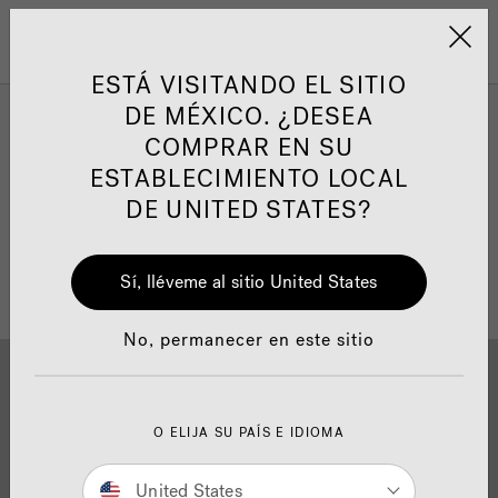
Jacuzzi&reg; Latin Am
ARTÍCULOS SOBRE TINAS DE
AR
Menú
A
HIDROMASAJE
I
ESTÁ VISITANDO EL SITIO
DE MÉXICO. ¿DESEA
Bases para ducha
COMPRAR EN SU
Responsabilidad Social
FA
ESTABLECIMIENTO LOCAL
DE UNITED STATES?
Filtrar Por
Sí, lléveme al sitio United States
Manuales y Guías del Usuario
Re
No, permanecer en este sitio
O ELIJA SU PAÍS E IDIOMA
Descarga
Calidad
United States