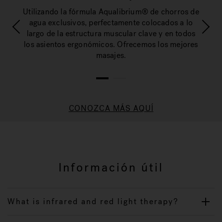
ar un
Simp
Utilizando la fórmula Aqualibrium® de chorros de
uar la
siste
agua exclusivos, perfectamente colocados a lo
mo.
fi
largo de la estructura muscular clave y en todos
los asientos ergonómicos. Ofrecemos los mejores
masajes.
1
2
CONOZCA MÁS AQUÍ
Información útil
What is infrared and red light therapy?