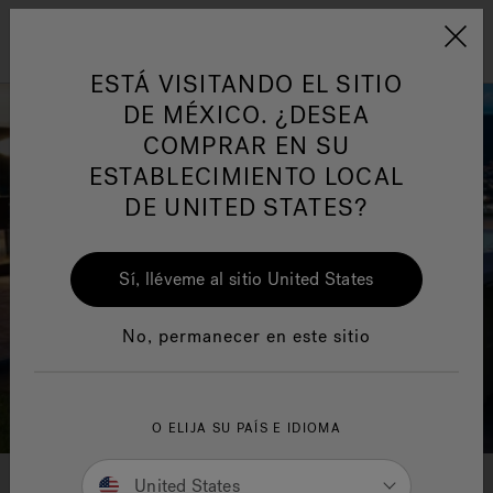
Jacuzzi&reg; Latin Am
ARTÍCULOS SOBRE TINAS DE
AR
Menú
A
HIDROMASAJE
I
ESTÁ VISITANDO EL SITIO
DE MÉXICO. ¿DESEA
COMPRAR EN SU
Responsabilidad Social
FA
ESTABLECIMIENTO LOCAL
DE UNITED STATES?
Sí, lléveme al sitio United States
Manuales y Guías del Usuario
Re
No, permanecer en este sitio
O ELIJA SU PAÍS E IDIOMA
Colecciones de bañeras de
United States