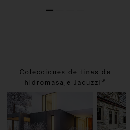
1
2
3
4
Colecciones de tinas de
hidromasaje Jacuzzi
®