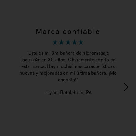
Marca confiable
"Esta es mi 3ra bañera de hidromasaje
Jacuzzi® en 30 años. Obviamente confío en
"El
esta marca. Hay muchísimas características
y 
nuevas y mejoradas en mi última bañera. ¡Me
año
encanta!"
i
- Lynn, Bethlehem, PA
pr