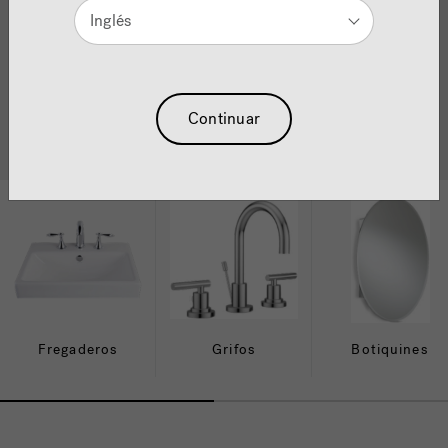
Duchas Jacuzzi
®
Inglés
Mejora tu rutina diaria de ducha
Continuar
Ver todas las duchas
Fregaderos
Grifos
Botiquines