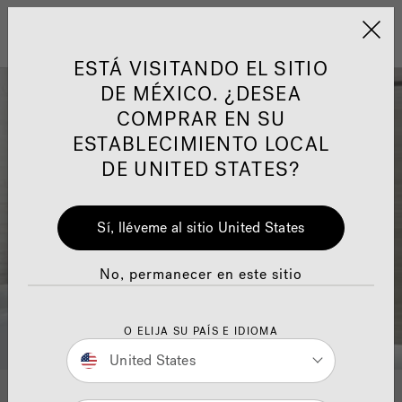
Jacuzzi&reg; Latin Am
ARTÍCULOS SOBRE TINAS DE
AR
Menú
A
ESTÁ VISITANDO EL SITIO
HIDROMASAJE
I
DE MÉXICO. ¿DESEA
COMPRAR EN SU
Responsabilidad Social
FA
ESTABLECIMIENTO LOCAL
DE UNITED STATES?
Sí, lléveme al sitio United States
Manuales y Guías del Usuario
Re
No, permanecer en este sitio
O ELIJA SU PAÍS E IDIOMA
United States