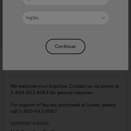
Beneficios de salud
Inglés
Jacuzzi® Help And Support
Continuar
Contact Us
We welcome your inquiries. Contact us via phone at
1-844-602-6064 for general inquiries.
For support of faucets purchased at Lowes, please
call 1-800-643-0067
SUPPORT HOURS