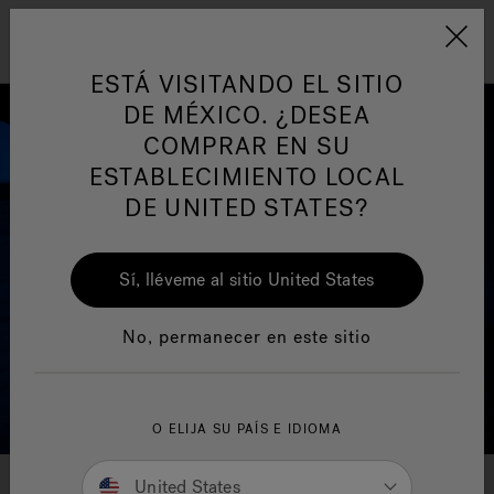
Jacuzzi&reg; Latin Am
ARTÍCULOS SOBRE TINAS DE
AR
Menú
A
HIDROMASAJE
I
ESTÁ VISITANDO EL SITIO
DE MÉXICO. ¿DESEA
COMPRAR EN SU
Responsabilidad Social
FA
ESTABLECIMIENTO LOCAL
DE UNITED STATES?
Sí, lléveme al sitio United States
Manuales y Guías del Usuario
Re
No, permanecer en este sitio
O ELIJA SU PAÍS E IDIOMA
United States