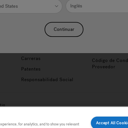
Nuestra Marca
Vendedor y So
Inglés
ed States
ucto
Sobre Nosotros
Conviértase en
Distribuidor
Hidroterapia
Continuar
Inicio de Sesión
baño
Asociaciones
Distribuidor
Nuestro Blog
Foco de Diseña
Carreras
Código de Cond
Proveedor
Patentes
Responsabilidad Social
tio
Accept All Cooki
perience, for analytics, and to show you relevant