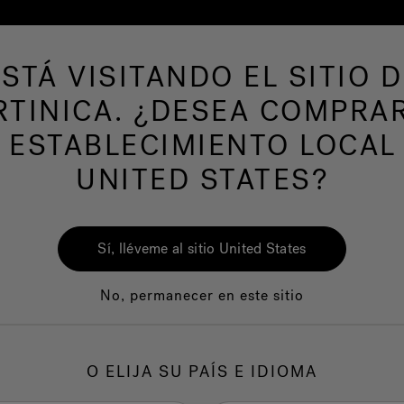
ESTÁ VISITANDO EL SITIO D
de hidromasaje
Más productos
Nuestra mar
TINICA. ¿DESEA COMPRA
 ESTABLECIMIENTO LOCAL
UNITED STATES?
Sí, lléveme al sitio United States
No, permanecer en este sitio
Calidad
Servicio al clie
O ELIJA SU PAÍS E IDIOMA