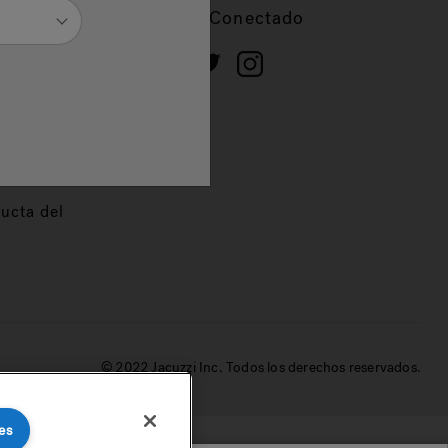
cios
Mantente Conectado
 de
dor
ucta del
© 2022 Jacuzzi Inc. Todos los derechos reservados.
es