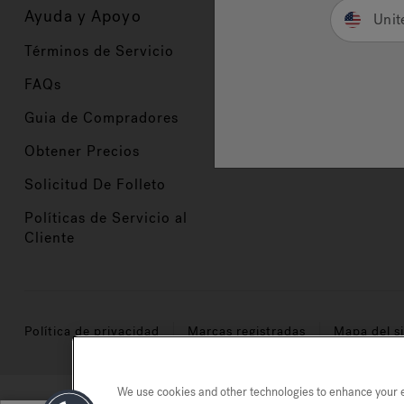
Ayuda y Apoyo
Propietarios
Unit
Términos de Servicio
Registración del Prod
FAQs
Manuales y Guías
Guia de Compradores
Manuales y guías de 
Obtener Precios
Comercio en Valor
Solicitud De Folleto
Políticas de Servicio al
Cliente
Política de privacidad
Marcas registradas
Mapa del si
We use cookies and other technologies to enhance your ex