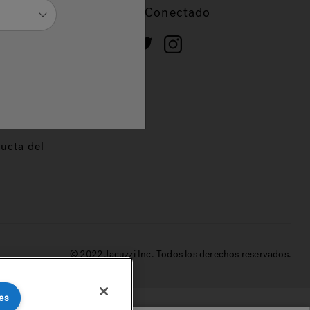
cios
Mantente Conectado
 de
dor
ucta del
© 2022 Jacuzzi Inc. Todos los derechos reservados.
es