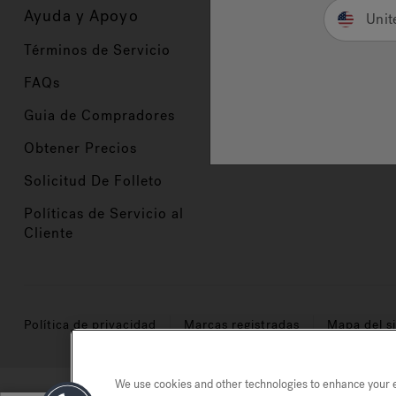
Ayuda y Apoyo
Propietarios
Unit
Términos de Servicio
Registración del Prod
FAQs
Manuales y Guías
Guia de Compradores
Manuales y guías de 
Obtener Precios
Comercio en Valor
Solicitud De Folleto
Políticas de Servicio al
Cliente
Política de privacidad
Marcas registradas
Mapa del si
We use cookies and other technologies to enhance your ex