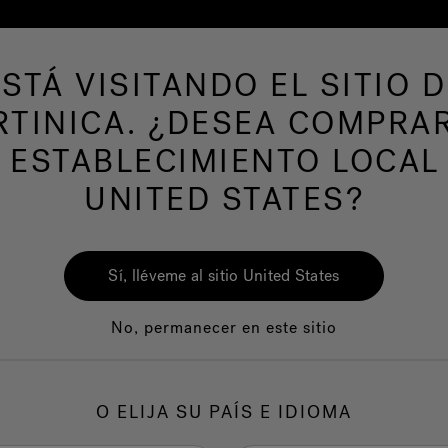
ESTÁ VISITANDO EL SITIO D
de hidromasaje
Más productos
Nuestra mar
TINICA. ¿DESEA COMPRA
 ESTABLECIMIENTO LOCAL
UNITED STATES?
Sí, lléveme al sitio United States
No, permanecer en este sitio
Calidad
Servicio al clie
O ELIJA SU PAÍS E IDIOMA