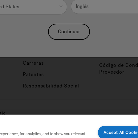
Nuestra Marca
Vendedor y So
Inglés
ed States
ucto
Sobre Nosotros
Conviértase en
Distribuidor
Hidroterapia
Continuar
Inicio de Sesión
baño
Asociaciones
Distribuidor
Nuestro Blog
Foco de Diseña
Carreras
Código de Cond
Proveedor
Patentes
Responsabilidad Social
tio
Accept All Cooki
perience, for analytics, and to show you relevant