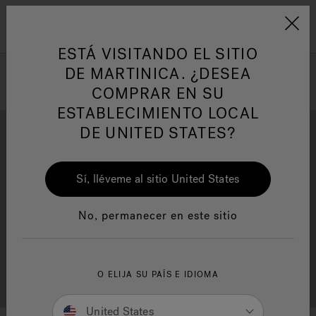
Jacuzzi&reg; Latin Am
ARTÍCULOS SOBRE TINAS DE
AR
Menú
A
HIDROMASAJE
I
ESTÁ VISITANDO EL SITIO
DE MARTINICA. ¿DESEA
COMPRAR EN SU
Responsabilidad Social
FA
ESTABLECIMIENTO LOCAL
DE UNITED STATES?
Sí, lléveme al sitio United States
Descarga
Calidad
Manuales y Guías del Usuario
Re
No, permanecer en este sitio
Localizador de
O ELIJA SU PAÍS E IDIOMA
Servicio al cliente
distribuidores
United States