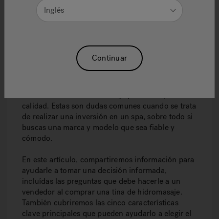
Inglés
Continuar
Si está planeando comprar una tina de
hidromasaje, es posible que desee saber cuáles
son las mejores características o las diferencias
entre una tina de hidromasaje promedio y una de
calidad. Estas son dudas comunes cuando se trata
de realizar una inversión en un spa, sobre todo si
buscas una marca y modelo que sea fiable y
cómodo.
En este artículo, compartiremos información para
ayudarle a tomar una decisión informada,
incluídas las preguntas que debe hacerle a un
vendedor al comprar una tina de hidromasaje.
También cubriremos las cinco características
clave principales que pueden ayudarlo a elegir el