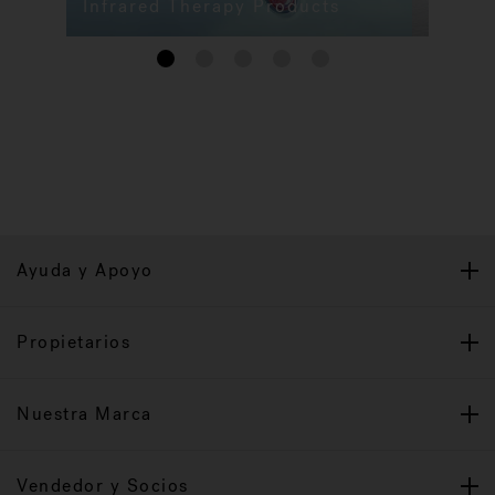
Infrared Therapy Products
Tina
1
2
3
4
5
Ayuda y Apoyo
Propietarios
Nuestra Marca
Vendedor y Socios