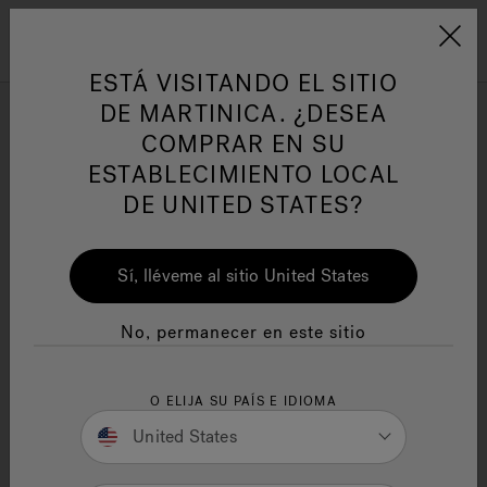
Jacuzzi&reg; Latin Am
ARTÍCULOS SOBRE TINAS DE
AR
Menú
A
ESTÁ VISITANDO EL SITIO
HIDROMASAJE
I
DE MARTINICA. ¿DESEA
COMPRAR EN SU
LAS 5 CARACTERÍSTICAS
Responsabilidad Social
FA
ESTABLECIMIENTO LOCAL
PRINCIPALES QUE TODA
DE UNITED STATES?
TINA DE HIDROMASAJE DE
CALIDAD DEBE TENER
Sí, lléveme al sitio United States
Escrito por Erica Moir
Manuales y Guías del Usuario
Re
7 minutos de lectura
No, permanecer en este sitio
O ELIJA SU PAÍS E IDIOMA
United States