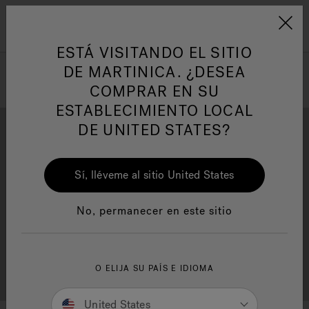
Jacuzzi&reg; Latin Am
ARTÍCULOS SOBRE TINAS DE
AR
Menú
A
HIDROMASAJE
I
ESTÁ VISITANDO EL SITIO
DE MARTINICA. ¿DESEA
COMPRAR EN SU
Responsabilidad Social
FA
ESTABLECIMIENTO LOCAL
DE UNITED STATES?
Sí, lléveme al sitio United States
Descarga
Calidad
Manuales y Guías del Usuario
Re
No, permanecer en este sitio
Localizador de
O ELIJA SU PAÍS E IDIOMA
Servicio al cliente
distribuidores
United States