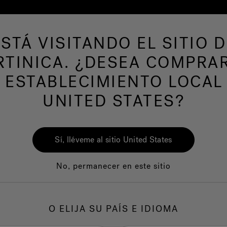
ESTÁ VISITANDO EL SITIO D
de hidromasaje
Más productos
Nuestra mar
TINICA. ¿DESEA COMPRA
 ESTABLECIMIENTO LOCAL
UNITED STATES?
Sí, lléveme al sitio United States
No, permanecer en este sitio
Calidad
Servicio al clie
O ELIJA SU PAÍS E IDIOMA