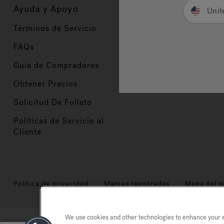
Ayuda y Apoyo
Propietarios
Unit
Términos de Servicio
Registración del Prod
FAQs
Manuales y Guías
Guia de Compradores
Manuales y guías de 
Obtener Precios
Comercio en Valor
Solicitud De Folleto
Políticas de Servicio al
Cliente
Política de privacidad
Marcas registradas
Mapa del si
We use cookies and other technologies to enhance your ex