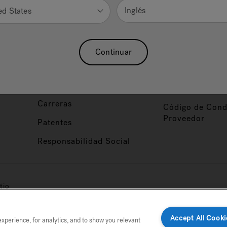
Nuestra Marca
Vendedor y So
Inglés
ed States
ucto
Sobre Nosotros
Conviértase en
Distribuidor
Hidroterapia
Continuar
Inicio de Sesión
baño
Asociaciones
Distribuidor
Nuestro Blog
Foco de Diseña
Carreras
Código de Cond
Proveedor
Patentes
Responsabilidad Social
tio
Accept All Cooki
perience, for analytics, and to show you relevant