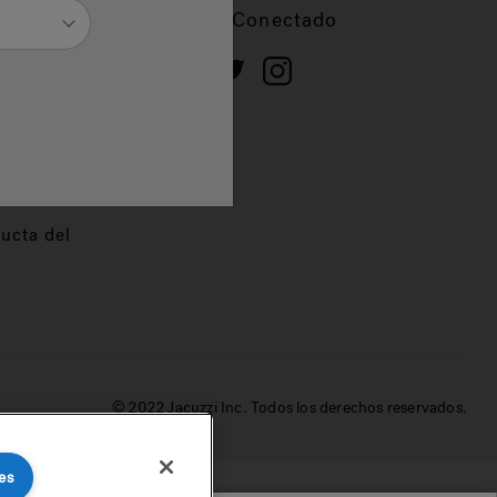
cios
Mantente Conectado
 de
dor
ucta del
© 2022 Jacuzzi Inc. Todos los derechos reservados.
es