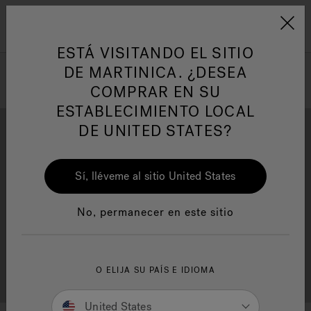
Jacuzzi&reg; Latin Am
ARTÍCULOS SOBRE TINAS DE
AR
Menú
A
HIDROMASAJE
I
ESTÁ VISITANDO EL SITIO
DE MARTINICA. ¿DESEA
COMPRAR EN SU
Responsabilidad Social
FA
ESTABLECIMIENTO LOCAL
DE UNITED STATES?
Sí, lléveme al sitio United States
Descarga
Calidad
Manuales y Guías del Usuario
Re
No, permanecer en este sitio
Localizador de
O ELIJA SU PAÍS E IDIOMA
Servicio al cliente
distribuidores
United States