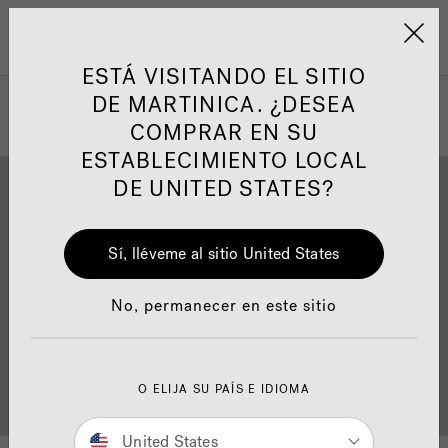
Jacuzzi&reg; Latin Am
ARTÍCULOS SOBRE TINAS DE
AR
Menú
A
HIDROMASAJE
I
ESTÁ VISITANDO EL SITIO
DE MARTINICA. ¿DESEA
COMPRAR EN SU
Responsabilidad Social
FA
ESTABLECIMIENTO LOCAL
DE UNITED STATES?
Sí, lléveme al sitio United States
Descarga
Calidad
Manuales y Guías del Usuario
Re
No, permanecer en este sitio
Localizador de
O ELIJA SU PAÍS E IDIOMA
Servicio al cliente
distribuidores
United States