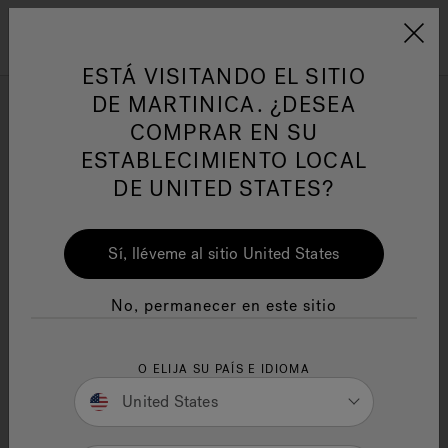
Jacuzzi&reg; Latin Am
ARTÍCULOS SOBRE TINAS DE
AR
Menú
A
ESTÁ VISITANDO EL SITIO
HIDROMASAJE
I
DE MARTINICA. ¿DESEA
COMPRAR EN SU
¿CUÁNTO CUESTA TENER
Responsabilidad Social
FA
ESTABLECIMIENTO LOCAL
EN FUNCIONAMIENTO UNA
DE UNITED STATES?
TINA DE HIDROMASAJE Y
CÓMO AFECTA EL USO DE
Sí, lléveme al sitio United States
ENERGÍA?
Manuales y Guías del Usuario
Re
Escrito por Ashley Field
No, permanecer en este sitio
8 minutos de lectura
O ELIJA SU PAÍS E IDIOMA
United States