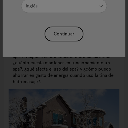
Inglés
Continuar
Cuando esté considerando comprar una tina de
hidromasaje, probablemente ya se preguntó,
¿cuál es mi presupuesto? y ¿dónde colocaré el
spa?. Después, estará considerando cosas cómo
¿cuánto cuesta mantener en funcionamiento un
spa?, ¿qué afecta el uso del spa? y ¿cómo puedo
ahorrar en gasto de energía cuando uso la tina de
hidromasaje?.