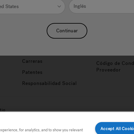
Nuestra Marca
Vendedor y So
Inglés
ed States
ucto
Sobre Nosotros
Conviértase en
Distribuidor
Hidroterapia
Continuar
Inicio de Sesión
baño
Asociaciones
Distribuidor
Nuestro Blog
Foco de Diseña
Carreras
Código de Cond
Proveedor
Patentes
Responsabilidad Social
tio
Accept All Cooki
perience, for analytics, and to show you relevant