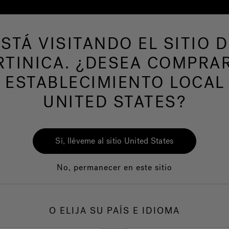
ESTÁ VISITANDO EL SITIO D
de hidromasaje
Más productos
Nuestra mar
TINICA. ¿DESEA COMPRA
 ESTABLECIMIENTO LOCAL
UNITED STATES?
Sí, lléveme al sitio United States
No, permanecer en este sitio
Calidad
Servicio al clie
O ELIJA SU PAÍS E IDIOMA