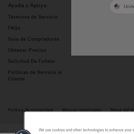
Ayuda y Apoyo
Propietarios
Unit
Términos de Servicio
Registración del Prod
FAQs
Manuales y Guías
Guia de Compradores
Manuales y guías de 
Obtener Precios
Comercio en Valor
Solicitud De Folleto
Políticas de Servicio al
Cliente
Política de privacidad
Marcas registradas
Mapa del si
We use cookies and other technologies to enhance your ex