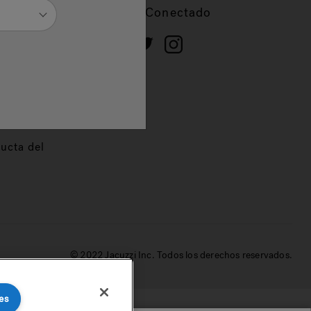
cios
Mantente Conectado
 de
dor
ucta del
© 2022 Jacuzzi Inc. Todos los derechos reservados.
es